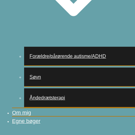
Forældre/pårørende autisme/ADHD
Søvn
Åndedrætsterapi
Om mig
Egne bøger