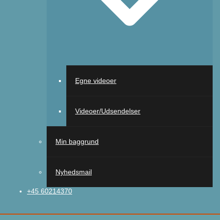
Egne videoer
Videoer/Udsendelser
Min baggrund
Nyhedsmail
+45 60214370