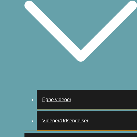
Egne videoer
Videoer/Udsendelser