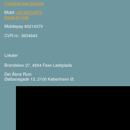
Foredrag kan bookes
Mobil
+45 60214370
Send en mail
Mobilepay 60214370
CVR.nr.: 3634643
Lokaler
Brandskov 27, 4654 Faxe Ladeplads
Det Åbne Rum
Østbanegade 13, 2100 København Ø.