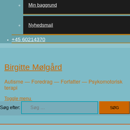
Min baggrund
Nyhedsmail
+45 60214370
Birgitte Mølgård
Autisme — Foredrag — Forfatter — Psykomotorisk
terapi
Toggle menu
Søg efter: