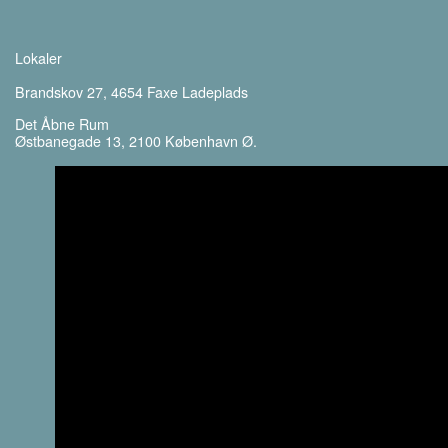
Lokaler
Brandskov 27, 4654 Faxe Ladeplads
Det Åbne Rum
Østbanegade 13, 2100 København Ø.