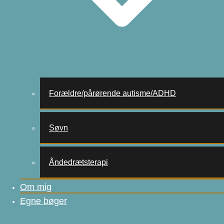
Forældre/pårørende autisme/ADHD
Søvn
Åndedrætsterapi
Om mig
Egne bøger