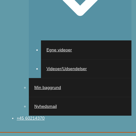
Egne videoer
Videoer/Udsendelser
Min baggrund
Nyhedsmail
+45 60214370