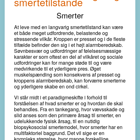
smertetilstande
Smerter
At leve med en langvarig smertetilstand kan være
et både meget udfordrende, belastende og
stressende vilkår. Kroppen er presset og i de fleste
tilfælde befinder den sig i et højt alarmberedskab.
Søvnbesvær og udfordringer af følelsesmæssige
karakter er som oftest en del af vilkåret og sociale
udfordringer kan for mange støde til og være
medvirkende til et yderligere pres. Øget
muskelspænding som konsekvens af presset og
kroppens alarmberedskab, kan forværre smerterne
og yderligere skabe en ond cirkel.
Vi står midt i et paradigmeskifte i forhold til
forståelsen af hvad smerter er og hvordan de skal
behandles. Fra en tankegang, hvor vævsskade og
slid anses som den primære årsag til smerter, en
udelukkende fysisk årsag, til en nutidig
biopsykosocial smertemodel, hvor smerter har en
multifaktoriel baggrund. Det vil sige er en
kompleks størrelse, hvor mange forskellige