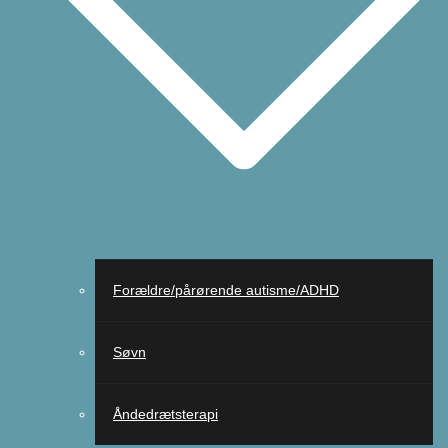
Forældre/pårørende autisme/ADHD
Søvn
Åndedrætsterapi