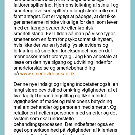
faktorer spiller ind. Hjernens tolkning af stimuli og
smerteoplevelsen spiller en langt større rolle end
først antaget. Det er vigtigt at påpege, at det ikke
gør smerterne mindre virkelige for den som lever
med en længerevarende eller kronisk
smertetilstand. Før i tiden så man på visse typer
smerter som en form for psykosomatisk hysteri,
hvis ikke der var en tydelig fysisk evidens og
forklaring på smerten, for eksempel hos en del
mennesker med fibromyalgi. Jeg kan anbefale at
læse om den nye tilgang og udvikling indenfor
smerteforståelse og smertebehandling
på
www.smertevidenskab.dk
Denne nye indsigt og tilgang indbefatter også, en
langt større bevidsthed omkring vigtigheden af et
tværfagligt behandlingstiltag og ikke mindst
vigtigheden af mødet og relationens betydning
mellem behandler og personen med smerter. Og
relationen imellem personen med smerter og det
system som skal understøtte
behandlingsprocessen. Det indbefatter også en
øget opmærksomhed på vigtigheden af klientens