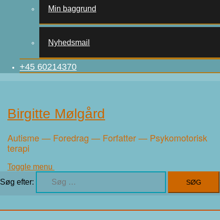
Min baggrund
Nyhedsmail
+45 60214370
Birgitte Mølgård
Autisme — Foredrag — Forfatter — Psykomotorisk
terapi
Toggle menu
Søg efter: