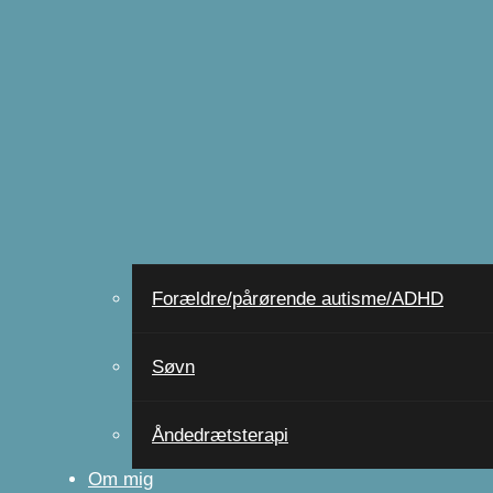
Forældre/pårørende autisme/ADHD
Søvn
Åndedrætsterapi
Om mig