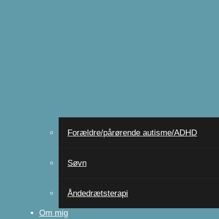
Forældre/pårørende autisme/ADHD
Søvn
Åndedrætsterapi
Om mig